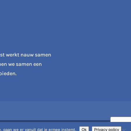
ist werkt nauw samen
nen we samen een
bieden.
, gaan we er vanuit dat je ermee instemt.
Ok
Privacy policy