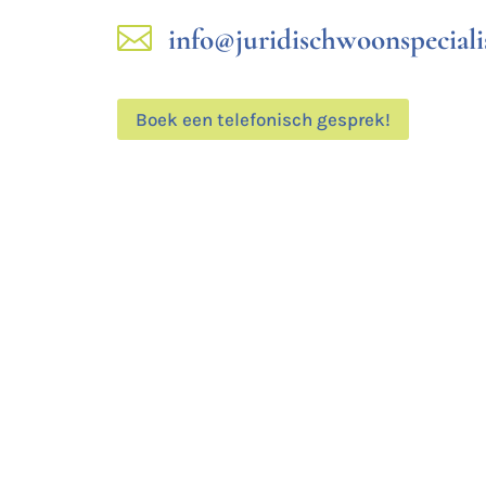

info@juridischwoonspecialis
Boek een telefonisch gesprek!